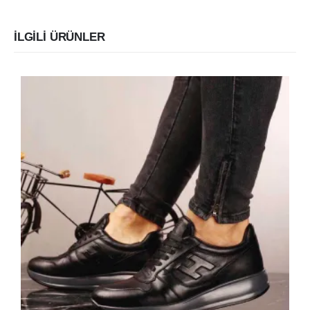
TESLİMAT VE İADE BİLDİRİMİ
MESAFELİ SATIŞ SÖZLEŞMESİ
İLGILI ÜRÜNLER
ETİKETLER
2026 Yeni Sezon
Ayakkabı
Ayça
Ayça Outlet
Bot
Erkek
Erkek Bot
Hakiki Deri
Kadın
Kadın Bot
Klasik
Klasik Ayakkabı
Outlet
Sandalet
Sneakers
Spor
Spor Ayakkabı
İç Dış Hakiki Deri
BÜLTEN
Sitemizdeki yeniliklerden haberdar olmak için.