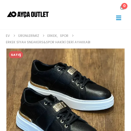
0
EV
ÜRÜNLERIMIZ
ERKEK
,
SPOR
ERKEK SIYAH SNEAKERS&SPOR HAKIKI DERI AYAKKABI
SATIŞ