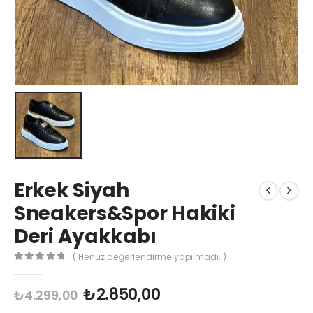
Erkek Siyah
Sneakers&Spor Hakiki
Deri Ayakkabı
( Henüz değerlendirme yapılmadı. )
0
out of 5
Orijinal
Şu
₺
2.850,00
₺
4.299,00
fiyat:
andaki