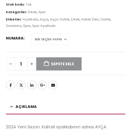
₺4.299,00.
fiyat:
Stok kodu:
Yok
₺2.850,00.
Kategoriler:
Erkek
,
Spor
Etiketler:
Ayakkabı
,
Ayça
,
Ayça Outlet
,
Erkek
,
Hakiki Deri
,
Outlet
,
Sneakers
,
Spor
,
Spor Ayakkabı
NUMARA
SEPETE EKLE
AÇIKLAMA
2024 Yeni Sezon. Kaliteli ayakkabının adresi AYÇA